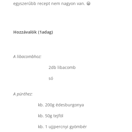
egyszerűbb recept nem nagyon van. 😀
Hozzávalók (1adag)
A libacombhoz:
2db libacomb
só
A püréhez:
kb. 200g édesburgonya
kb. 50g tejföl
kb. 1 ujjpercnyi gyömbér