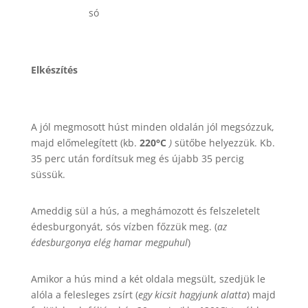
só
Elkészítés
A jól megmosott húst minden oldalán jól megsózzuk,
majd előmelegített (kb.
220°C
)
sütőbe helyezzük. Kb.
35 perc után fordítsuk meg és újabb 35 percig
süssük.
Ameddig sül a hús, a meghámozott és felszeletelt
édesburgonyát, sós vízben főzzük meg. (
az
édesburgonya elég hamar megpuhul
)
Amikor a hús mind a két oldala megsült, szedjük le
alóla a felesleges zsírt (
egy kicsit hagyjunk alatta
) majd