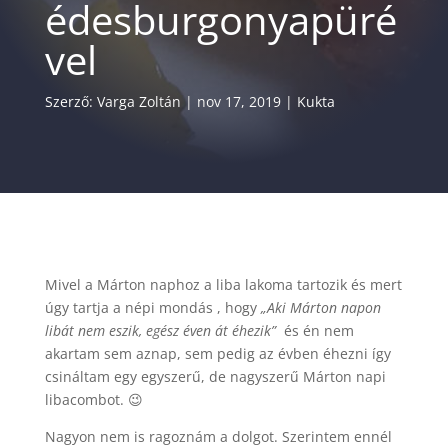
édesburgonyapüré
vel
Szerző:
Varga Zoltán
|
nov 17, 2019
|
Kukta
Mivel a Márton naphoz a liba lakoma tartozik és mert
úgy tartja a népi mondás , hogy
„Aki Márton napon
libát nem eszik, egész éven át éhezik”
és én nem
akartam sem aznap, sem pedig az évben éhezni így
csináltam egy egyszerű, de nagyszerű Márton napi
libacombot. 😉
Nagyon nem is ragoznám a dolgot. Szerintem ennél