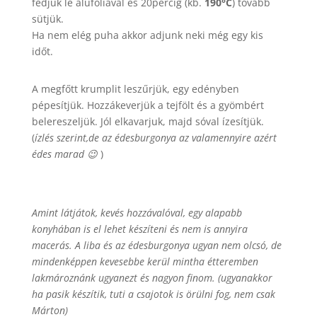
fedjük le alufóliával és 20percig (kb.
190°C
) tovább
sütjük.
Ha nem elég puha akkor adjunk neki még egy kis
időt.
A megfőtt krumplit leszűrjük, egy edényben
pépesítjük. Hozzákeverjük a tejfölt és a gyömbért
belereszeljük. Jól elkavarjuk, majd sóval ízesítjük.
(
ízlés szerint,de az édesburgonya az valamennyire azért
édes marad 😉
)
Amint látjátok, kevés hozzávalóval, egy alapabb
konyhában is el lehet készíteni és nem is annyira
macerás. A liba és az édesburgonya ugyan nem olcsó, de
mindenképpen kevesebbe kerül mintha étteremben
lakmároznánk ugyanezt és nagyon finom. (ugyanakkor
ha pasik készítik, tuti a csajotok is örülni fog, nem csak
Márton)