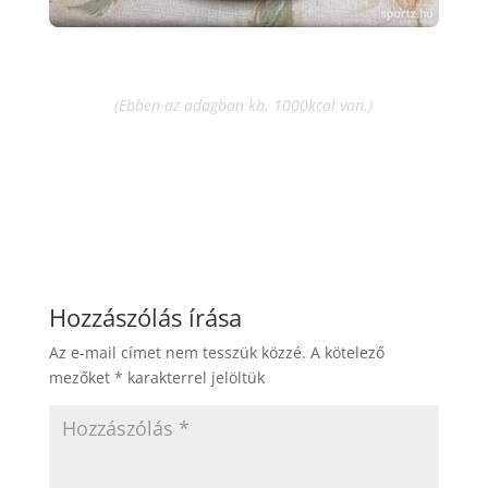
(Ebben az adagban kb. 1000kcal van.)
Hozzászólás írása
Az e-mail címet nem tesszük közzé.
A kötelező
mezőket
*
karakterrel jelöltük